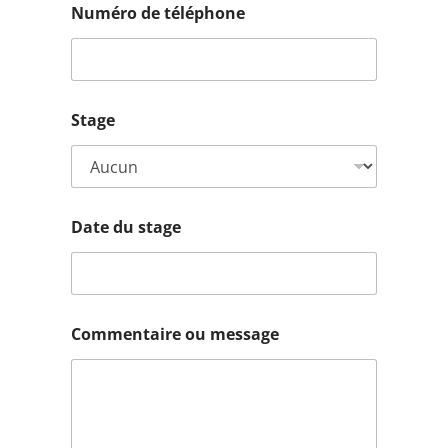
Numéro de téléphone
Stage
s
Date du stage
t
a
g
e
d
e
Commentaire ou message